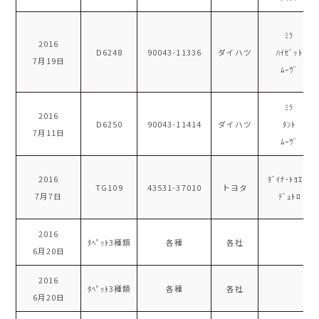
ﾐﾗ
2016
D6248
90043-11336
ダイハツ
ﾊｲｾﾞｯﾄ
7月19日
ﾑｰｳﾞ
ﾐﾗ
2016
D6250
90043-11414
ダイハツ
ﾀﾝﾄ
7月11日
ﾑｰｳﾞ
2016
ﾀﾞｲﾅ･ﾄﾖｴｰｽ
TG109
43531-37010
トヨタ
7月7日
ﾃﾞｭﾄﾛ
2016
ﾀﾍﾟｯﾄ3種類
各種
各社
6月20日
2016
ﾀﾍﾟｯﾄ3種類
各種
各社
6月20日