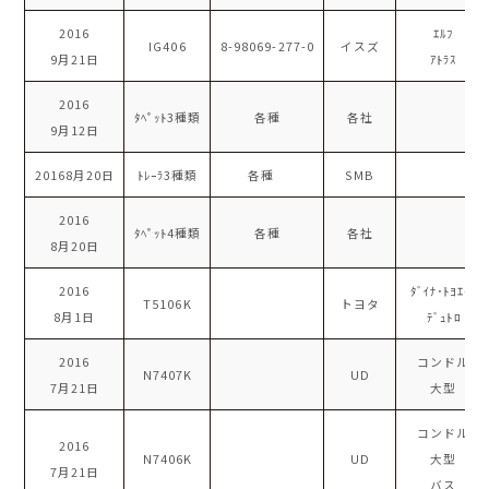
2016
ｴﾙﾌ
IG406
8-98069-277-0
イスズ
9月21日
ｱﾄﾗｽ
2016
ﾀﾍﾟｯﾄ3種類
各種
各社
9月12日
20168月20日
ﾄﾚｰﾗ3種類
各種
SMB
2016
ﾀﾍﾟｯﾄ4種類
各種
各社
8月20日
2016
ﾀﾞｲﾅ･ﾄﾖｴｰｽ
T5106K
トヨタ
8月1日
ﾃﾞｭﾄﾛ
2016
コンドル
N7407K
UD
7月21日
大型
コンドル
2016
N7406K
UD
大型
7月21日
バス