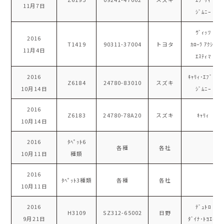
11月7日
ｼﾞﾑﾆｰ
ｳﾞｨｯﾂ
2016
T1419
90311-37004
トヨタ
ｶﾛｰﾗ ｱｸｼｵ
11月4日
ｴｽﾃｨﾏ
2016
ｷｬﾘｨ･ｴﾌﾞﾘｨ
Z6184
24780-83010
スズキ
10月14日
ｼﾞﾑﾆｰ
2016
Z6183
24780-78A20
スズキ
ｷｬﾘｨ
10月14日
2016
ﾀﾍﾟｯﾄ6
各種
各社
10月11日
種類
2016
ﾀﾍﾟｯﾄ3種類
各種
各社
10月11日
2016
ﾃﾞｭﾄﾛ
H3109
SZ312-65002
日野
9月21日
ﾀﾞｲﾅ･ﾄﾖｴｰｽ