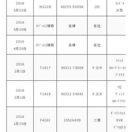
2016
ｺﾝﾄﾞﾙ
NG228
40235-00Z0A
UD
5月23日
大型
2016
ﾀﾍﾟｯﾄ2種類
各種
各社
5月20日
2016
ﾀﾍﾟｯﾄ3種類
各種
各社
4月20日
ｱｲｼｽ
2016
T1417
90311-78008
トヨタ
ｶﾛｰﾗ ﾌｨｰﾙﾀﾞｰ
2月1日
ﾌﾟﾘｳｽ
IQ
2016
T1418
90311-34042
トヨタ
ｳﾞｨｯﾂ
2月1日
ｶﾛｰﾗ ｱｸｼｵ
ｷﾞｬﾗﾝﾌｫﾙﾃｽ
2016
F4263
1052A809
三菱
RVR
1月25日
ﾃﾞﾘｶD5