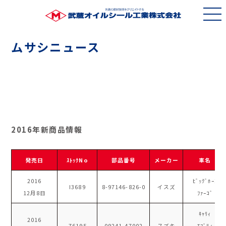
ムサシニュース
2016年新商品情報
発売日
ｽﾄｯｸNo
部品番号
メーカー
車名
2016
ﾋﾞｯｸﾞﾎｰﾝ
I3689
8-97146-826-0
イスズ
12月8日
ﾌｧｰｺﾞ
ｷｬﾘｨ
2016
Z6195
09241-47002
スズキ
ｴﾌﾞﾘｨ