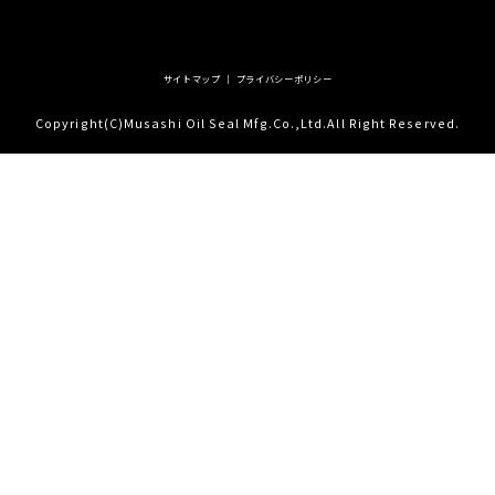
サイトマップ
｜
プライバシーポリシー
Copyright(C)Musashi Oil Seal Mfg.Co.,Ltd.All Right Reserved.